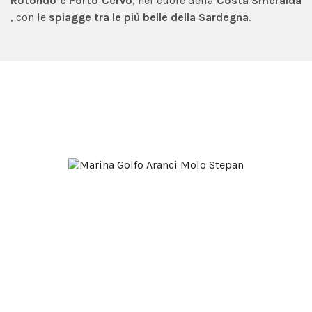
Rotondo e Porto Cervo
, nel cuore della
Costa Smeralda
, con le
spiagge tra le più belle della Sardegna
.
Cosa Ti
Offriamo?